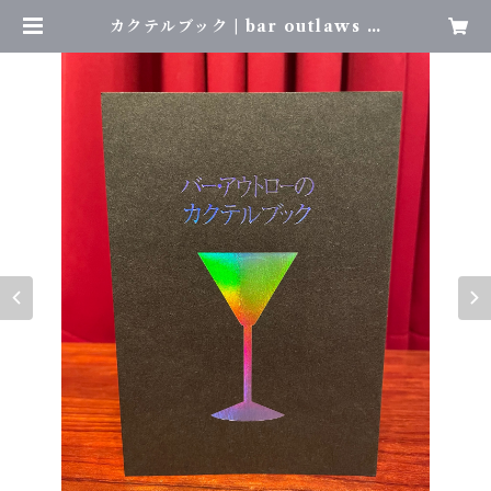
カクテルブック | bar outlaws '7
1