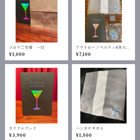
コロナご支援 一口
アウトローノベルティ4点セッ
ト
¥1,000
¥7,100
カクテルブック
ハンカチタオル
¥3,900
¥1,500